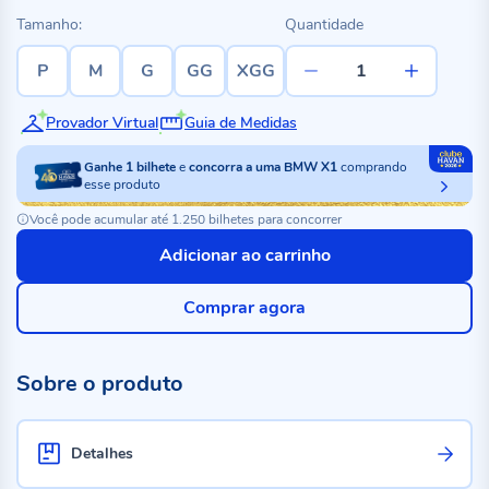
Tamanho:
Quantidade
P
M
G
GG
XGG
Provador Virtual
Guia de Medidas
Ganhe
1
bilhete
e
concorra a uma BMW X1
comprando
esse produto
Você pode acumular até 1.250 bilhetes para concorrer
Adicionar ao carrinho
Comprar agora
Sobre o produto
Detalhes