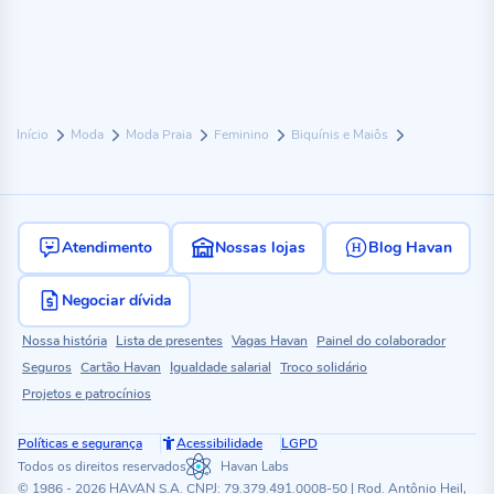
Início
Moda
Moda Praia
Feminino
Biquínis e Maiôs
Atendimento
Nossas lojas
Blog Havan
Negociar dívida
Nossa história
Lista de presentes
Vagas Havan
Painel do colaborador
Seguros
Cartão Havan
Igualdade salarial
Troco solidário
Projetos e patrocínios
Políticas e segurança
Acessibilidade
LGPD
Todos os direitos reservados
Havan Labs
© 1986 - 2026 HAVAN S.A. CNPJ: 79.379.491.0008-50 | Rod. Antônio Heil,