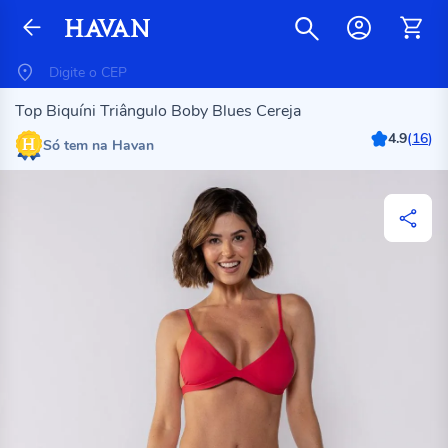
Top Biquíni Triângulo Boby Blues Cereja
4.9
(
16
)
Só tem na Havan