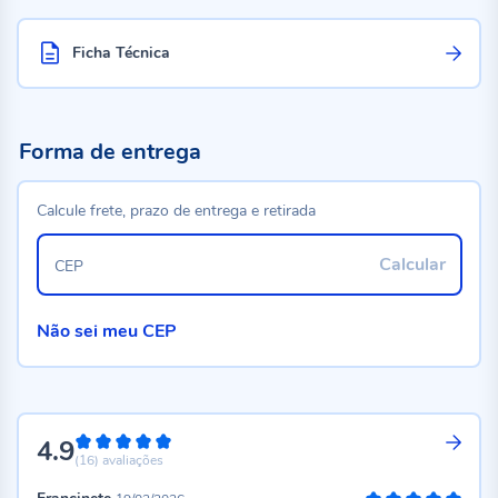
Ficha Técnica
Forma de entrega
Calcule frete, prazo de entrega e retirada
Calcular
CEP
Não sei meu CEP
4.9
98%
(16)
avaliações