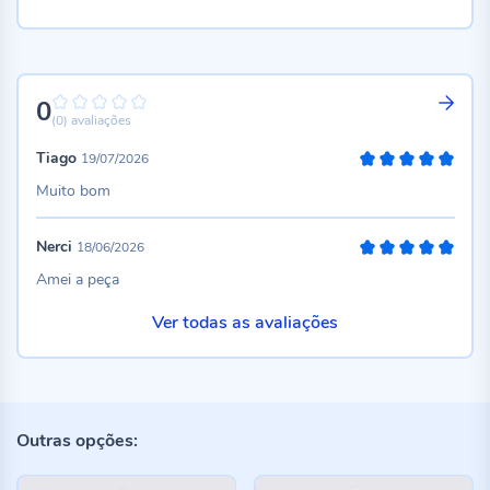
0
0%
(0)
avaliações
Tiago
19/07/2026
100%
Muito bom
Nerci
18/06/2026
100%
Amei a peça
Ver todas as avaliações
Outras opções: