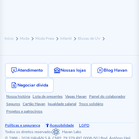
Início
Moda
Moda Praia
Infantil
Blusas de UV
Atendimento
Nossas lojas
Blog Havan
Negociar dívida
Nossa história
Lista de presentes
Vagas Havan
Painel do colaborador
Seguros
Cartão Havan
Igualdade salarial
Troco solidário
Projetos e patrocínios
Políticas e segurança
Acessibilidade
LGPD
Todos os direitos reservados
Havan Labs
© 1986 - 2026 HAVAN S.A. CNPJ: 79.379.491.0008-50 | Rod. Antônio Heil,