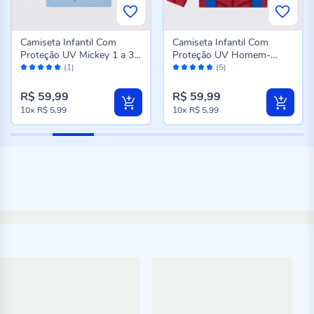
Camiseta Infantil Com
Camiseta Infantil Com
Proteção UV Mickey 1 a 3
Proteção UV Homem-
Avaliação:
Avaliação:
Anos Disney Azul
Aranha 1 a 3 Anos Marvel
(1)
(5)
100%
96%
Vermelho
R$ 59,99
R$ 59,99
10x
R$ 5,99
10x
R$ 5,99