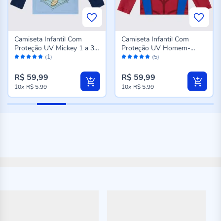
Camiseta Infantil Com
Camiseta Infantil Com
Proteção UV Mickey 1 a 3
Proteção UV Homem-
Avaliação:
Avaliação:
Anos Disney Azul
Aranha 1 a 3 Anos Marvel
(1)
(5)
100%
96%
Vermelho
R$ 59,99
R$ 59,99
10x
R$ 5,99
10x
R$ 5,99