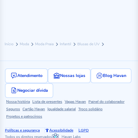
Início
Moda
Moda Praia
Infantil
Blusas de UV
Atendimento
Nossas lojas
Blog Havan
Negociar dívida
Nossa história
Lista de presentes
Vagas Havan
Painel do colaborador
Seguros
Cartão Havan
Igualdade salarial
Troco solidário
Projetos e patrocínios
Políticas e segurança
Acessibilidade
LGPD
Todos os direitos reservados
Havan Labs