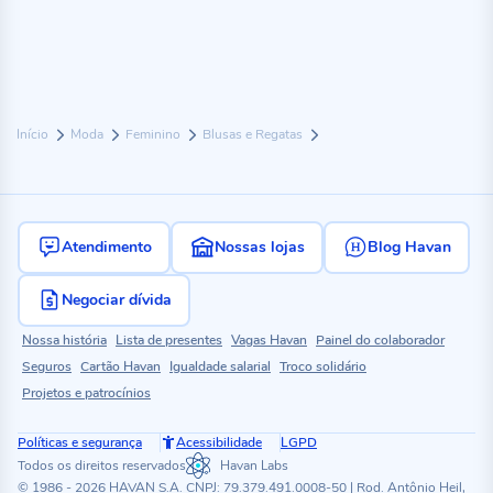
Início
Moda
Feminino
Blusas e Regatas
Atendimento
Nossas lojas
Blog Havan
Negociar dívida
Nossa história
Lista de presentes
Vagas Havan
Painel do colaborador
Seguros
Cartão Havan
Igualdade salarial
Troco solidário
Projetos e patrocínios
Políticas e segurança
Acessibilidade
LGPD
Todos os direitos reservados
Havan Labs
© 1986 - 2026 HAVAN S.A. CNPJ: 79.379.491.0008-50 | Rod. Antônio Heil,