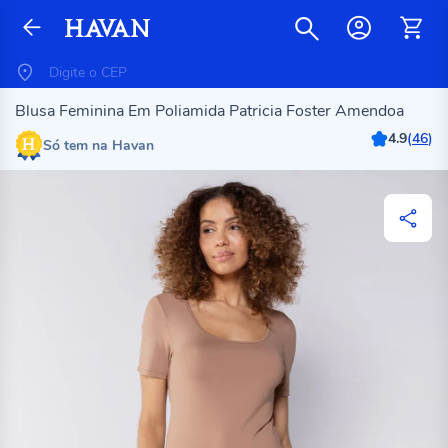
Blusa Feminina Em Poliamida Patricia Foster Amendoa
4.9
(
46
)
Só tem na Havan