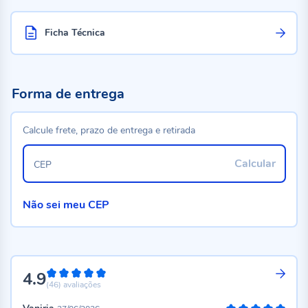
Ficha Técnica
Forma de entrega
Calcule frete, prazo de entrega e retirada
Calcular
CEP
Não sei meu CEP
4.9
98%
(46)
avaliações