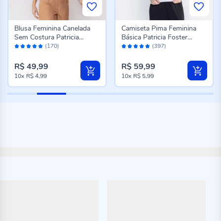
Blusa Feminina Canelada
Camiseta Pima Feminina
Sem Costura Patricia
Básica Patricia Foster
Avaliação:
Avaliação:
Foster Preto
Branco
(170)
(397)
98%
96%
R$ 49,99
R$ 59,99
10x
R$ 4,99
10x
R$ 5,99