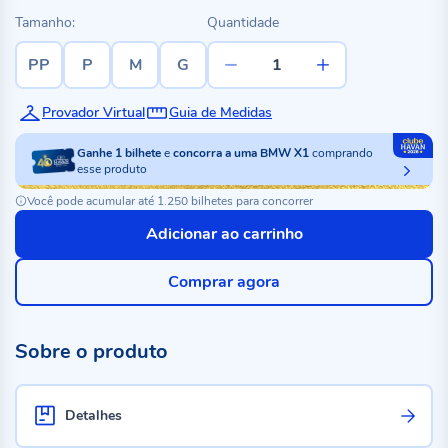
Tamanho:
Quantidade
PP
P
M
G
Provador Virtual
Guia de Medidas
Ganhe
1
bilhete
e
concorra a uma BMW X1
comprando
esse produto
Você pode acumular até 1.250 bilhetes para concorrer
Adicionar ao carrinho
Comprar agora
Sobre o produto
Detalhes