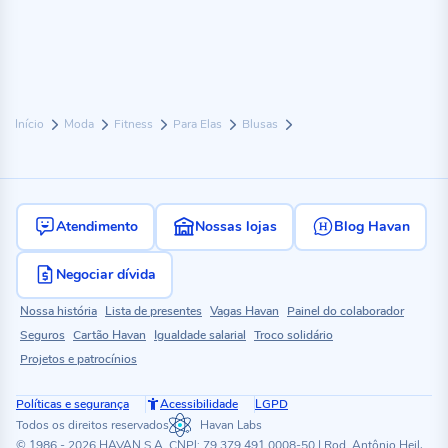
Início
Moda
Fitness
Para Elas
Blusas
Atendimento
Nossas lojas
Blog Havan
Negociar dívida
Nossa história
Lista de presentes
Vagas Havan
Painel do colaborador
Seguros
Cartão Havan
Igualdade salarial
Troco solidário
Projetos e patrocínios
Políticas e segurança
Acessibilidade
LGPD
Todos os direitos reservados
Havan Labs
© 1986 - 2026 HAVAN S.A. CNPJ: 79.379.491.0008-50 | Rod. Antônio Heil,