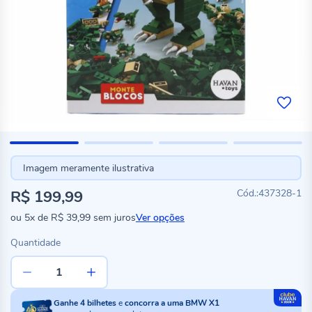
Imagem meramente ilustrativa
R$ 199,99
437328-1
ou
5x
de
R$ 39,99
sem juros
Ver opções
Quantidade
Ganhe
4
bilhetes
e
concorra a uma BMW X1