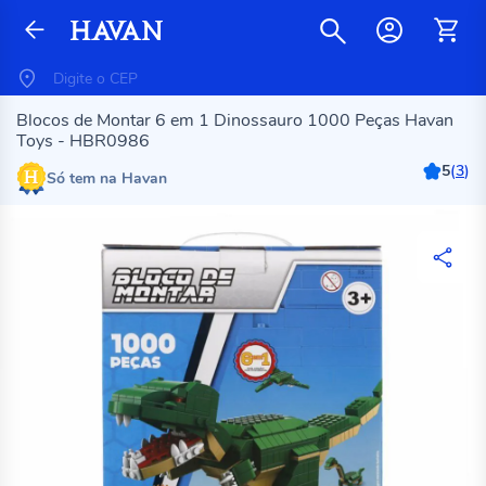
Blocos de Montar 6 em 1 Dinossauro 1000 Peças Havan
Toys - HBR0986
5
(
3
)
Só tem na Havan