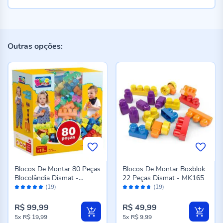
Outras opções:
Blocos De Montar 80 Peças
Blocos De Montar Boxblok
Blocolândia Dismat -
22 Peças Dismat - MK165
Avaliação:
Avaliação:
MK380
(19)
(19)
98%
92%
R$ 99,99
R$ 49,99
5x
R$ 19,99
5x
R$ 9,99