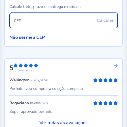
Calcule frete, prazo de entrega e retirada
Calcular
CEP
Não sei meu CEP
5
100%
(3)
avaliações
Wellington
25/07/2026
100%
Perfeito, vou comprar a coleção completa
Rogaciano
05/06/2026
100%
Super aprovado perfeito.
Ver todas as avaliações