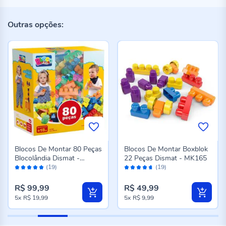
Outras opções:
Blocos De Montar 80 Peças
Blocos De Montar Boxblok
Blocolândia Dismat -
22 Peças Dismat - MK165
Avaliação:
Avaliação:
MK380
(19)
(19)
98%
92%
R$ 99,99
R$ 49,99
5x
R$ 19,99
5x
R$ 9,99