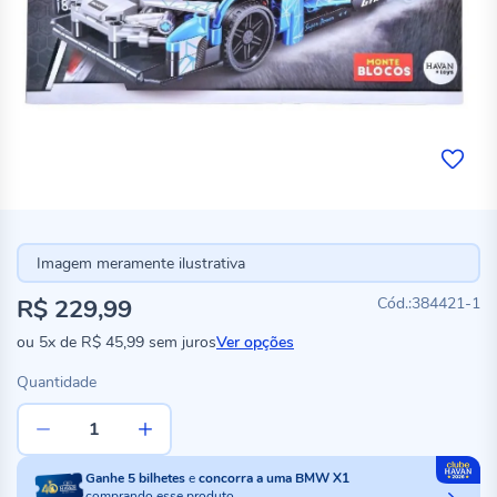
Imagem meramente ilustrativa
R$ 229,99
384421-1
ou
5x
de
R$ 45,99
sem juros
Ver opções
Quantidade
Ganhe
5
bilhetes
e
concorra a uma BMW X1
comprando esse produto