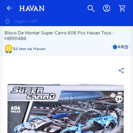
Bloco De Montar Super Carro 606 Pcs Havan Toys -
HBR0486
4.8
(
9
)
Só tem na Havan