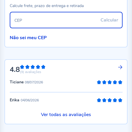
Calcule frete, prazo de entrega e retirada
Calcular
CEP
Não sei meu CEP
4.8
96%
(9)
avaliações
Ticiane
08/07/2026
100%
Erika
04/06/2026
100%
Ver todas as avaliações