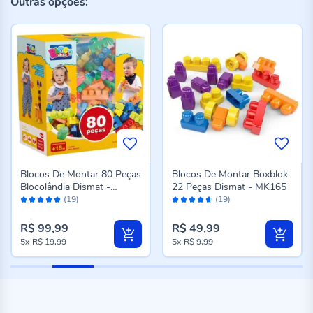
Outras opções:
Blocos De Montar 80 Peças
Blocos De Montar Boxblok
Blocolândia Dismat -
22 Peças Dismat - MK165
Avaliação:
Avaliação:
MK380
(19)
(19)
98%
92%
R$ 99,99
R$ 49,99
5x
R$ 19,99
5x
R$ 9,99