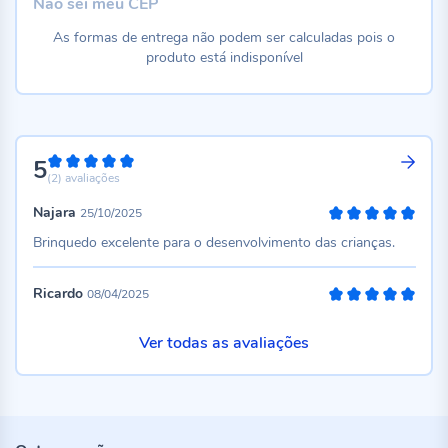
Não sei meu CEP
As formas de entrega não podem ser calculadas pois o
produto está indisponível
5
100%
(2)
avaliações
Najara
25/10/2025
100%
Brinquedo excelente para o desenvolvimento das crianças.
Ricardo
08/04/2025
100%
Ver todas as avaliações