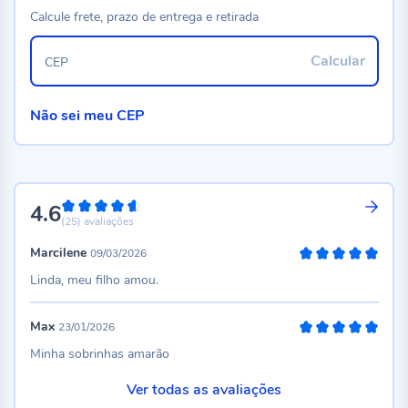
Calcule frete, prazo de entrega e retirada
Calcular
CEP
Não sei meu CEP
4.6
92%
(25)
avaliações
Marcilene
09/03/2026
100%
Linda, meu filho amou.
Max
23/01/2026
100%
Minha sobrinhas amarão
Ver todas as avaliações