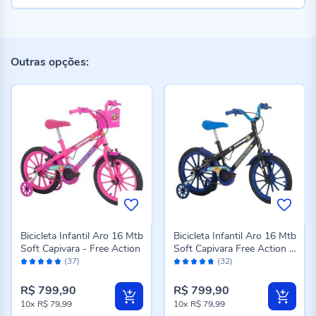
Outras opções:
Bicicleta Infantil Aro 16 Mtb
Bicicleta Infantil Aro 16 Mtb
Soft Capivara - Free Action
Soft Capivara Free Action -
Avaliação:
Avaliação:
Preto
(37)
(32)
98%
94%
R$ 799,90
R$ 799,90
10x
R$ 79,99
10x
R$ 79,99