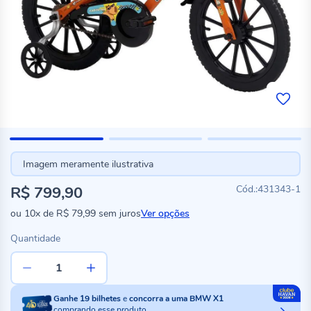
Imagem meramente ilustrativa
R$ 799,90
431343-1
ou
10x
de
R$ 79,99
sem juros
Ver opções
Quantidade
Ganhe
19
bilhetes
e
concorra a uma BMW X1
comprando esse produto