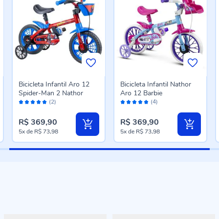
Bicicleta Infantil Aro 12
Bicicleta Infantil Nathor
Spider-Man 2 Nathor
Aro 12 Barbie
Avaliação:
Avaliação:
(2)
(4)
100%
96%
R$ 369,90
R$ 369,90
5x
de
R$ 73,98
5x
de
R$ 73,98