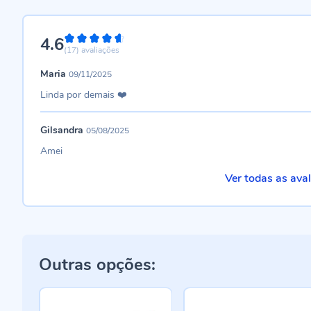
4.6
92%
(17)
avaliações
Maria
09/11/2025
Linda por demais ❤️
Gilsandra
05/08/2025
Amei
Ver todas as ava
Outras opções: