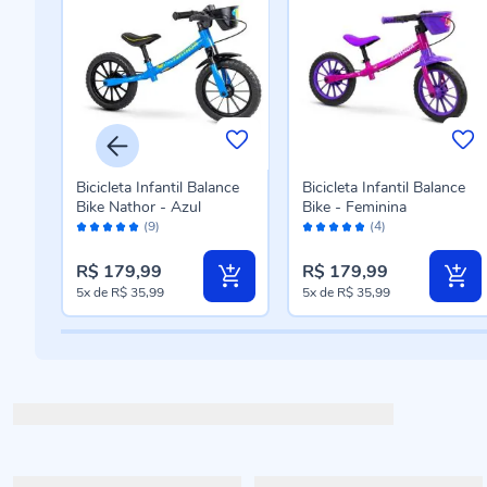
k Aro
Bicicleta Infantil Balance
Bicicleta Infantil Balance
thor
Bike Nathor - Azul
Bike - Feminina
Avaliação:
Avaliação:
(9)
(4)
100%
96%
R$ 179,99
R$ 179,99
5x
de
R$ 35,99
5x
de
R$ 35,99