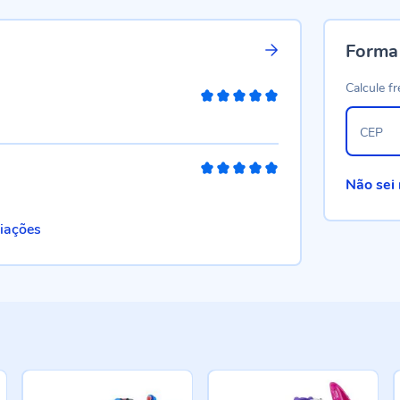
Forma
Calcule fr
100%
CEP
100%
Não sei
liações