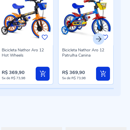
Bicicleta Nathor Aro 12
Bicicleta Nathor Aro 12
Bici
Hot Wheels
Patrulha Canina
Ped
Ban
R$ 369,90
R$ 369,90
R$ 
5x
de
R$ 73,98
5x
de
R$ 73,98
10x