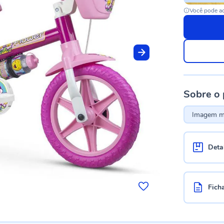
Você pode ac
Sobre o
Imagem me
Deta
Fich