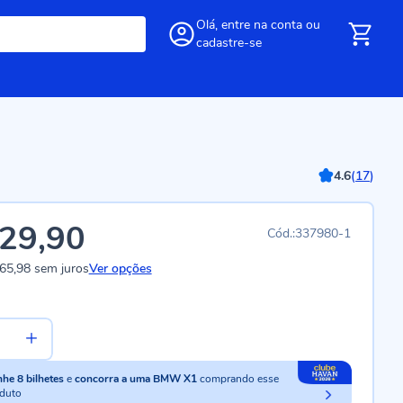
Olá,
entre
na conta
ou
cadastre-se
4.6
(
17
)
29,90
337980-1
65,98
sem juros
Ver opções
nhe
8
bilhetes
e
concorra a uma BMW X1
comprando esse
duto