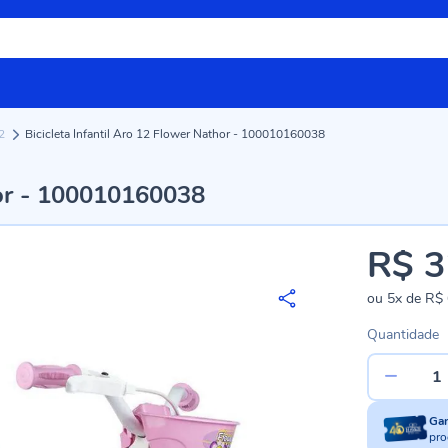
12
Bicicleta Infantil Aro 12 Flower Nathor - 100010160038
hor - 100010160038
R$ 3
ou
5x
de
R$ 
Quantidade
Ga
pro