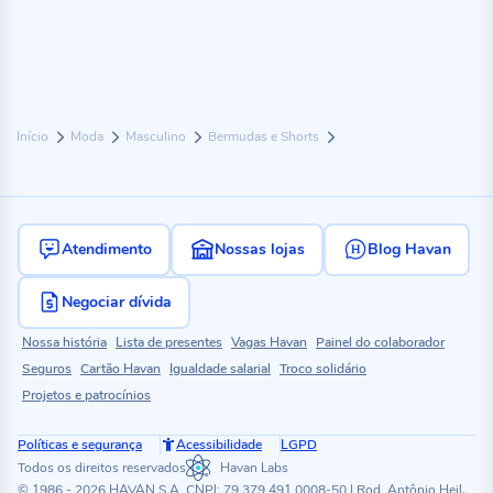
Início
Moda
Masculino
Bermudas e Shorts
Atendimento
Nossas lojas
Blog Havan
Negociar dívida
Nossa história
Lista de presentes
Vagas Havan
Painel do colaborador
Seguros
Cartão Havan
Igualdade salarial
Troco solidário
Projetos e patrocínios
Políticas e segurança
Acessibilidade
LGPD
Todos os direitos reservados
Havan Labs
© 1986 - 2026 HAVAN S.A. CNPJ: 79.379.491.0008-50 | Rod. Antônio Heil,