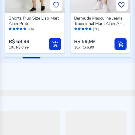
Shorts Plus Size Liso Marc
Bermuda Masculina Jeans
Alain Preto
Tradicional Marc Alain Azul
Avaliação:
Avaliação:
Escuro
(24)
(26)
100%
96%
R$ 69,99
R$ 59,99
10x
R$ 6,99
10x
R$ 5,99