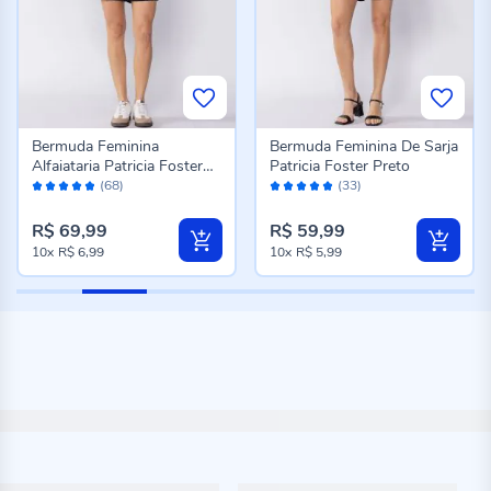
Bermuda Feminina
Bermuda Feminina De Sarja
Alfaiataria Patricia Foster
Patricia Foster Preto
Avaliação:
Avaliação:
Preto
(68)
(33)
96%
96%
R$ 69,99
R$ 59,99
10x
R$ 6,99
10x
R$ 5,99