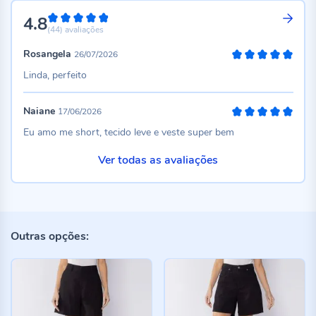
4.8
96%
(44)
avaliações
Rosangela
26/07/2026
100%
Linda, perfeito
Naiane
17/06/2026
100%
Eu amo me short, tecido leve e veste super bem
Ver todas as avaliações
Outras opções: