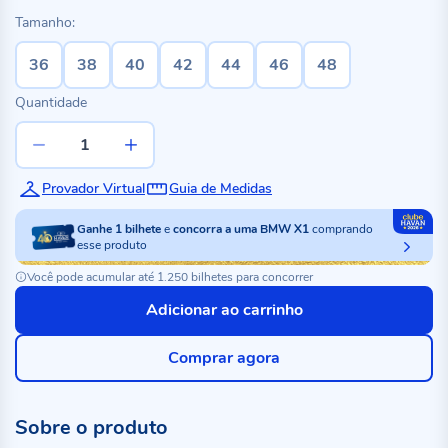
Tamanho:
36
38
40
42
44
46
48
Quantidade
Provador Virtual
Guia de Medidas
Ganhe
1
bilhete
e
concorra a uma BMW X1
comprando
esse produto
Você pode acumular até 1.250 bilhetes para concorrer
Adicionar ao carrinho
Comprar agora
Sobre o produto