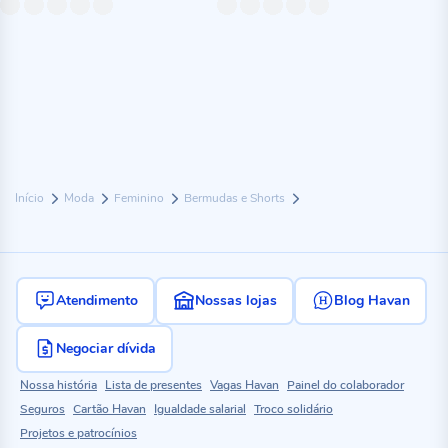
Início
Moda
Feminino
Bermudas e Shorts
Atendimento
Nossas lojas
Blog Havan
Negociar dívida
Nossa história
Lista de presentes
Vagas Havan
Painel do colaborador
Seguros
Cartão Havan
Igualdade salarial
Troco solidário
Projetos e patrocínios