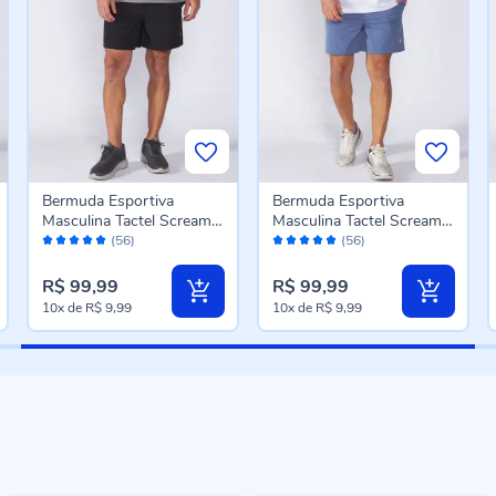
Bermuda Esportiva
Bermuda Esportiva
Masculina Tactel Scream
Masculina Tactel Scream
Avaliação:
Avaliação:
Preto
Azul Escuro
(56)
(56)
98%
98%
R$ 99,99
R$ 99,99
10x
de
R$ 9,99
10x
de
R$ 9,99