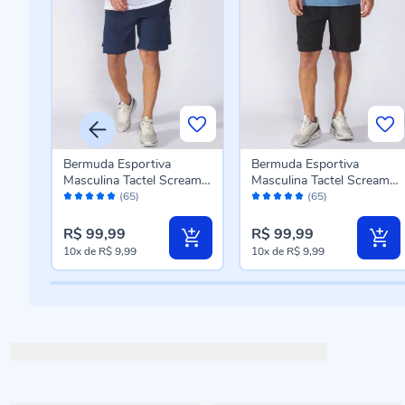
Bermuda Esportiva
Bermuda Esportiva
Masculina Tactel Scream
Masculina Tactel Scream
Avaliação:
Avaliação:
Azul Marinho
Preto
(65)
(65)
98%
98%
R$ 99,99
R$ 99,99
10x
de
R$ 9,99
10x
de
R$ 9,99