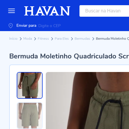
Enviar para
Início
Moda
Fitness
Para Eles
Bermudas
Bermuda Moletinho Q
Bermuda Moletinho Quadriculado Sc