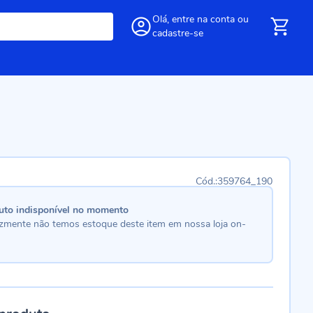
Olá,
entre
na conta
ou
cadastre-se
359764_190
uto indisponível no momento
lizmente não temos estoque deste item em nossa loja on-