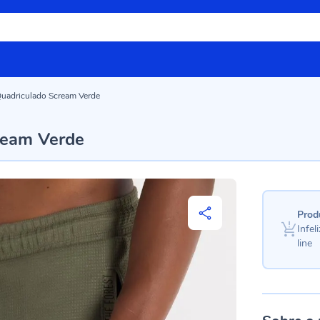
uadriculado Scream Verde
ream Verde
Prod
Infe
line