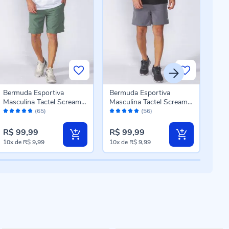
Bermuda Esportiva
Bermuda Esportiva
Ber
Masculina Tactel Scream
Masculina Tactel Scream
Masc
Avaliação:
Avaliação:
Aval
Oliva
Granito
Scr
(65)
(56)
98%
98%
96
R$ 99,99
R$ 99,99
R$ 
10x
de
R$ 9,99
10x
de
R$ 9,99
10x