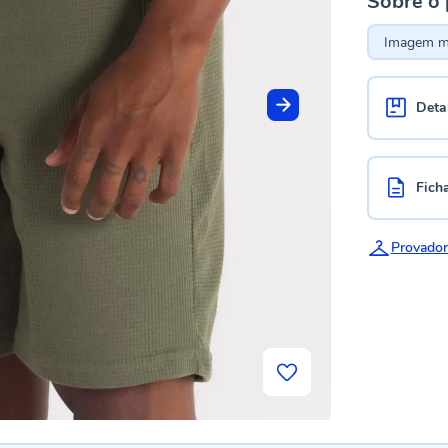
Sobre o
Imagem me
Deta
Fich
Provador