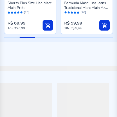
Shorts Plus Size Liso Marc
Bermuda Masculina Jeans
Alain Preto
Tradicional Marc Alain Azul
Avaliação:
Avaliação:
Escuro
(23)
(26)
100%
96%
R$ 69,99
R$ 59,99
10x
R$ 6,99
10x
R$ 5,99