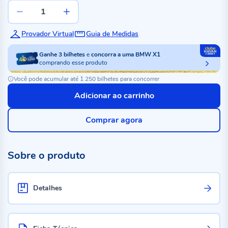
Provador Virtual
Guia de Medidas
Ganhe
3
bilhetes
e
concorra a uma BMW X1
comprando esse produto
Você pode acumular até 1.250 bilhetes para concorrer
Adicionar ao carrinho
Comprar agora
Sobre o produto
Detalhes