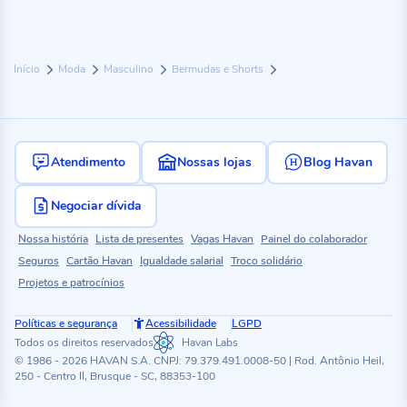
Início
Moda
Masculino
Bermudas e Shorts
Atendimento
Nossas lojas
Blog Havan
Negociar dívida
Nossa história
Lista de presentes
Vagas Havan
Painel do colaborador
Seguros
Cartão Havan
Igualdade salarial
Troco solidário
Projetos e patrocínios
Políticas e segurança
Acessibilidade
LGPD
Todos os direitos reservados
Havan Labs
© 1986 - 2026 HAVAN S.A. CNPJ: 79.379.491.0008-50 | Rod. Antônio Heil,
250 - Centro II, Brusque - SC, 88353-100