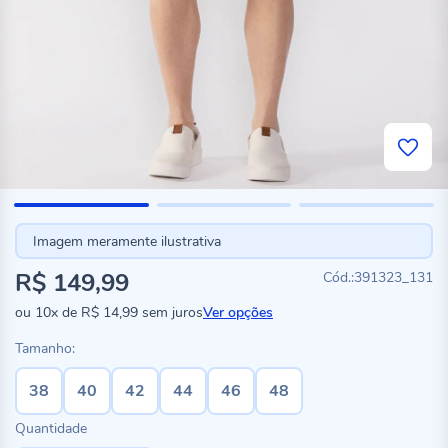
Imagem meramente ilustrativa
R$ 149,99
391323_131
ou
10x
de
R$ 14,99
sem juros
Ver opções
Tamanho:
38
40
42
44
46
48
Quantidade