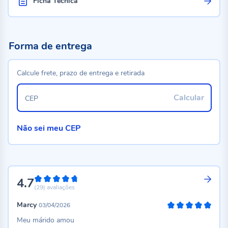
Ficha Técnica
Forma de entrega
Calcule frete, prazo de entrega e retirada
Calcular
CEP
Não sei meu CEP
4.7
94%
(29)
avaliações
Marcy
03/04/2026
100%
Meu márido amou