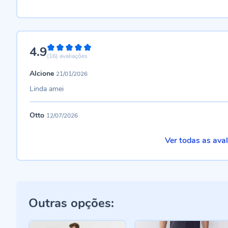
4.9
98%
(16)
avaliações
Alcione
21/01/2026
Linda amei
Otto
12/07/2026
Ver todas as ava
Outras opções: