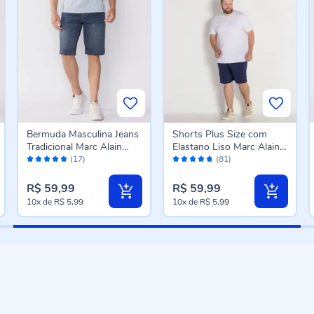
Bermuda Masculina Jeans
Shorts Plus Size com
Tradicional Marc Alain
Elastano Liso Marc Alain
Avaliação:
Avaliação:
Azul Escuro
Plus Marinho
(17)
(81)
98%
94%
R$ 59,99
R$ 59,99
10x
de
R$ 5,99
10x
de
R$ 5,99