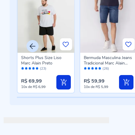
Shorts Plus Size Liso
Bermuda Masculina Jeans
ain
Marc Alain Preto
Tradicional Marc Alain
Avaliação:
Avaliação:
Azul Escuro
(23)
(26)
100%
96%
R$ 69,99
R$ 59,99
10x
de
R$ 6,99
10x
de
R$ 5,99