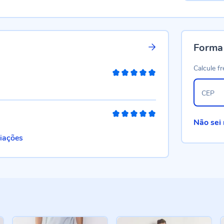
Forma
Calcule fr
100%
CEP
100%
Não sei
liações