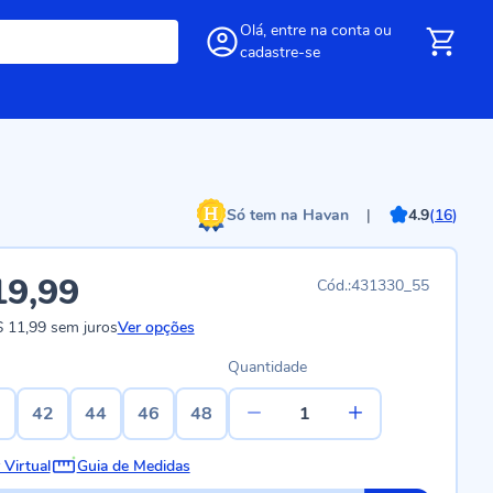
Olá,
entre
na conta
ou
cadastre-se
Só tem na Havan
|
4.9
(
16
)
19,99
431330_55
 11,99
sem juros
Ver opções
Quantidade
0
42
44
46
48
 Virtual
Guia de Medidas