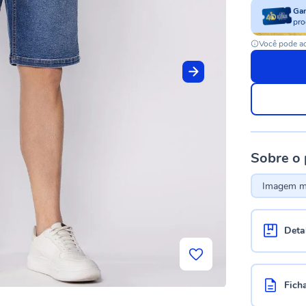
Ga
pro
Você pode ac
Sobre o
Imagem me
Deta
Fich