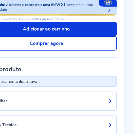
nhe
2
bilhetes
e
concorra a uma BMW X1
comprando esse
duto
umular até 1.250 bilhetes para concorrer
Adicionar ao carrinho
Comprar agora
 produto
ramente ilustrativa
lhes
a Técnica