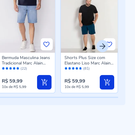
Bermuda Masculina Jeans
Shorts Plus Size com
Ber
Tradicional Marc Alain
Elastano Liso Marc Alain
Sarj
Avaliação:
Avaliação:
Aval
Azul Claro
Plus Petroleo Skype
Alai
(22)
(81)
98%
94%
96
R$ 59,99
R$ 59,99
R$ 
10x
de
R$ 5,99
10x
de
R$ 5,99
10x