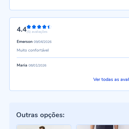
4.4
88%
(5)
avaliações
Emerson
09/04/2026
Muito confortável
Maria
08/01/2026
Ver todas as ava
Outras opções: