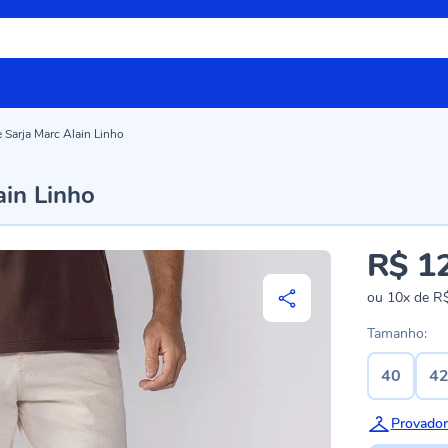
Sarja Marc Alain Linho
in Linho
R$ 1
ou
10x
de
R$
Tamanho:
40
4
Provador