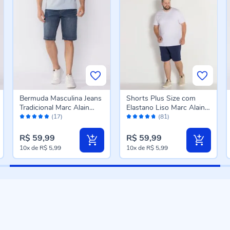
Bermuda Masculina Jeans
Shorts Plus Size com
Tradicional Marc Alain
Elastano Liso Marc Alain
Avaliação:
Avaliação:
Azul Escuro
Plus Marinho
(17)
(81)
98%
94%
R$ 59,99
R$ 59,99
10x
de
R$ 5,99
10x
de
R$ 5,99