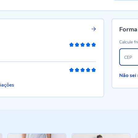
Forma
Calcule fr
100%
CEP
100%
Não sei
liações