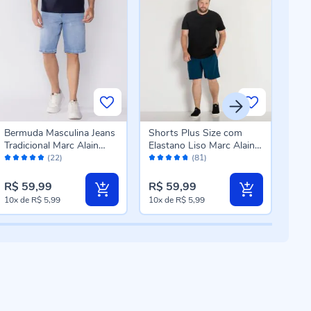
Bermuda Masculina Jeans
Shorts Plus Size com
Ber
Tradicional Marc Alain
Elastano Liso Marc Alain
Sarj
Avaliação:
Avaliação:
Aval
Azul Claro
Plus Petroleo Skype
Alai
(22)
(81)
98%
94%
96
R$ 59,99
R$ 59,99
R$ 
10x
de
R$ 5,99
10x
de
R$ 5,99
10x