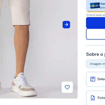
Ga
pro
Você pode ac
Sobre o
Imagem me
Deta
Fich