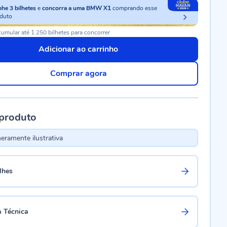
nhe
3
bilhetes
e
concorra a uma BMW X1
comprando esse
duto
umular até 1.250 bilhetes para concorrer
Adicionar ao carrinho
Comprar agora
 produto
ramente ilustrativa
lhes
a Técnica