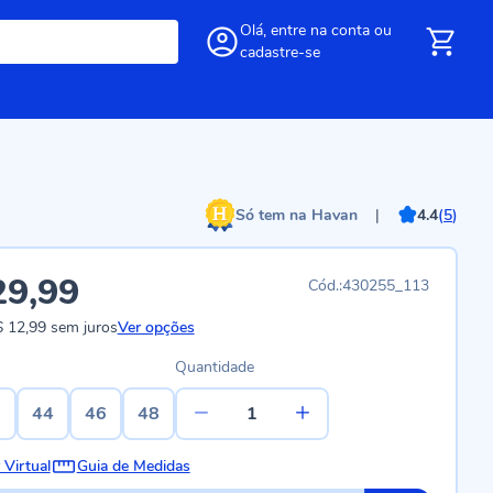
Olá,
entre
na conta
ou
cadastre-se
Só tem na Havan
|
4.4
(
5
)
29,99
430255_113
 12,99
sem juros
Ver opções
Quantidade
2
44
46
48
 Virtual
Guia de Medidas