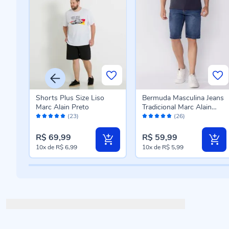
Shorts Plus Size Liso
Bermuda Masculina Jeans
ain
Marc Alain Preto
Tradicional Marc Alain
Avaliação:
Avaliação:
Azul Escuro
(23)
(26)
100%
96%
R$ 69,99
R$ 59,99
10x
de
R$ 6,99
10x
de
R$ 5,99