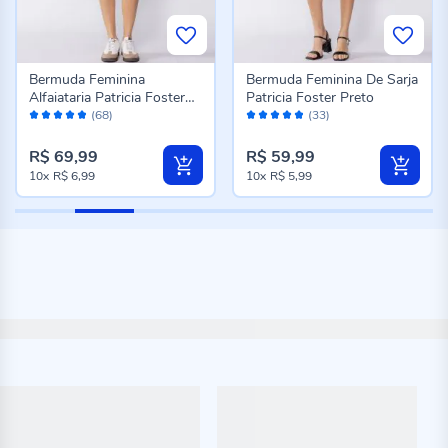
Bermuda Feminina
Bermuda Feminina De Sarja
Alfaiataria Patricia Foster
Patricia Foster Preto
Avaliação:
Avaliação:
Preto
(68)
(33)
96%
96%
R$ 69,99
R$ 59,99
10x
R$ 6,99
10x
R$ 5,99