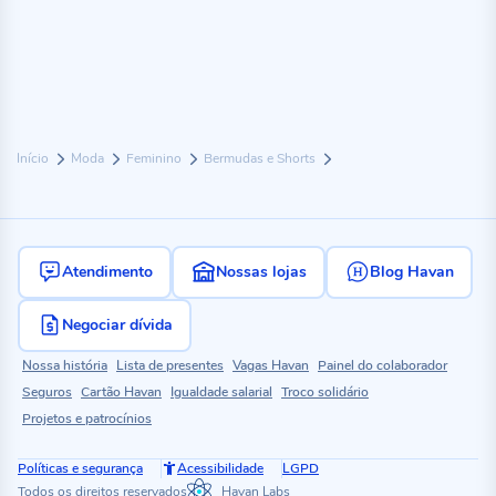
Início
Moda
Feminino
Bermudas e Shorts
Atendimento
Nossas lojas
Blog Havan
Negociar dívida
Nossa história
Lista de presentes
Vagas Havan
Painel do colaborador
Seguros
Cartão Havan
Igualdade salarial
Troco solidário
Projetos e patrocínios
Políticas e segurança
Acessibilidade
LGPD
Todos os direitos reservados
Havan Labs