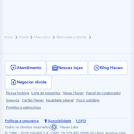
Início
Moda
Masculino
Bermudas e Shorts
Atendimento
Nossas lojas
Blog Havan
Negociar dívida
Nossa história
Lista de presentes
Vagas Havan
Painel do colaborador
Seguros
Cartão Havan
Igualdade salarial
Troco solidário
Projetos e patrocínios
Políticas e segurança
Acessibilidade
LGPD
Todos os direitos reservados
Havan Labs
© 1986 - 2026 HAVAN S.A. CNPJ: 79.379.491.0008-50 | Rod. Antônio Heil,