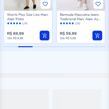
Shorts Plus Size Liso Marc
Bermuda Masculina Jeans
Alain Preto
Tradicional Marc Alain Azul
Avaliação:
Avaliação:
Escuro
(24)
(26)
100%
96%
R$ 69,99
R$ 59,99
10x
R$ 6,99
10x
R$ 5,99