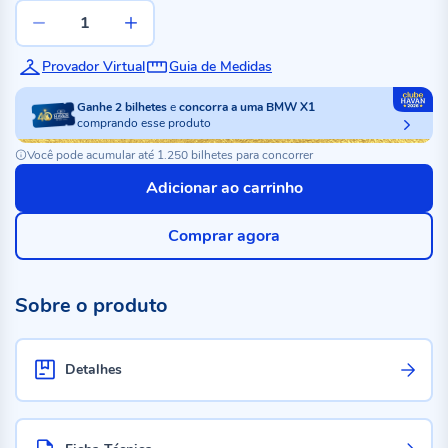
Provador Virtual
Guia de Medidas
Ganhe
2
bilhetes
e
concorra a uma BMW X1
comprando esse produto
Você pode acumular até 1.250 bilhetes para concorrer
Adicionar ao carrinho
Comprar agora
Sobre o produto
Detalhes