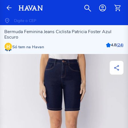
Bermuda Feminina Jeans Ciclista Patricia Foster Azul
Escuro
4.8
(
24
)
Só tem na Havan