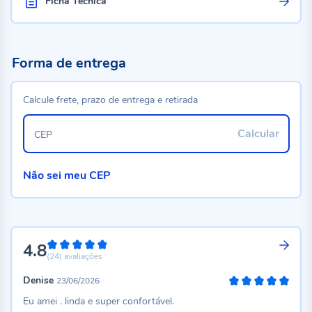
Ficha Técnica
Forma de entrega
Calcule frete, prazo de entrega e retirada
Calcular
CEP
Não sei meu CEP
4.8
96%
(24)
avaliações
Denise
23/06/2026
100%
Eu amei . linda e super confortável.