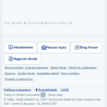
Início
Moda
Feminino
Bermudas e Shorts
Atendimento
Nossas lojas
Blog Havan
Negociar dívida
Nossa história
Lista de presentes
Vagas Havan
Painel do colaborador
Seguros
Cartão Havan
Igualdade salarial
Troco solidário
Projetos e patrocínios
Políticas e segurança
Acessibilidade
LGPD
Todos os direitos reservados
Havan Labs
© 1986 - 2026 HAVAN S.A. CNPJ: 79.379.491.0008-50 | Rod. Antônio Heil,
250 - Centro II, Brusque - SC, 88353-100