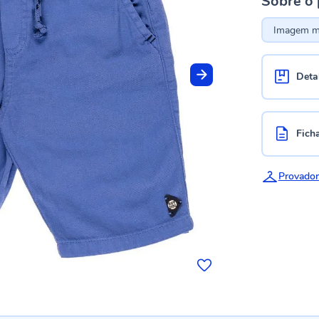
Sobre o
Imagem me
Deta
Fich
Provador