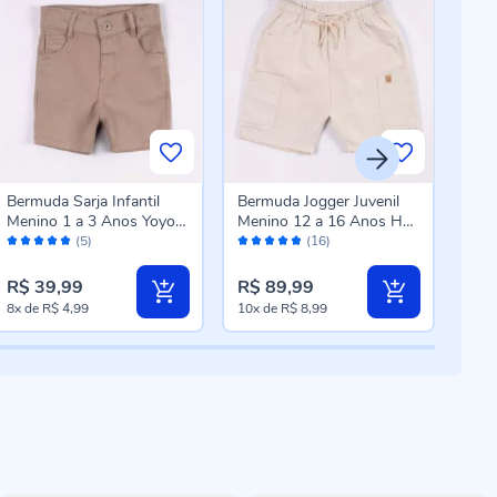
Bermuda Sarja Infantil
Bermuda Jogger Juvenil
Berm
Menino 1 a 3 Anos Yoyo
Menino 12 a 16 Anos Hot
a 3 
Avaliação:
Avaliação:
Aval
Kids Bege
Dog Kaki
(5)
(16)
100%
96%
10
R$ 39,99
R$ 89,99
R$ 
8x
de
R$ 4,99
10x
de
R$ 8,99
10x