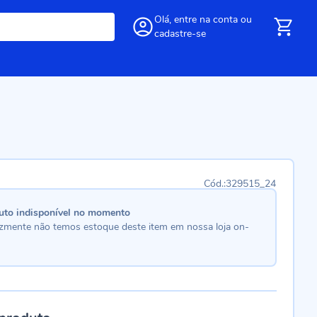
Olá,
entre
na conta
ou
cadastre-se
329515_24
uto indisponível no momento
lizmente não temos estoque deste item em nossa loja on-