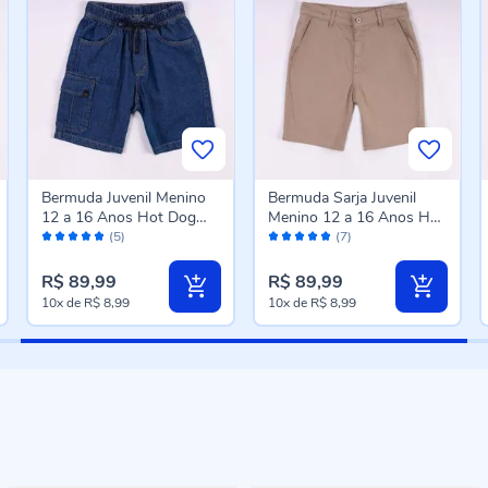
Bermuda Juvenil Menino
Bermuda Sarja Juvenil
12 a 16 Anos Hot Dog
Menino 12 a 16 Anos Hot
Avaliação:
Avaliação:
Jeans
Dog Bege
(5)
(7)
100%
98%
R$ 89,99
R$ 89,99
10x
de
R$ 8,99
10x
de
R$ 8,99