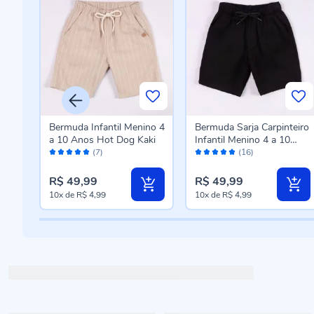
ino 4
Bermuda Infantil Menino 4
Bermuda Sarja Carpinteiro
eans
a 10 Anos Hot Dog Kaki
Infantil Menino 4 a 10
Avaliação:
Avaliação:
Anos Hot Dog Preto
(7)
(16)
98%
98%
R$ 49,99
R$ 49,99
10x
de
R$ 4,99
10x
de
R$ 4,99