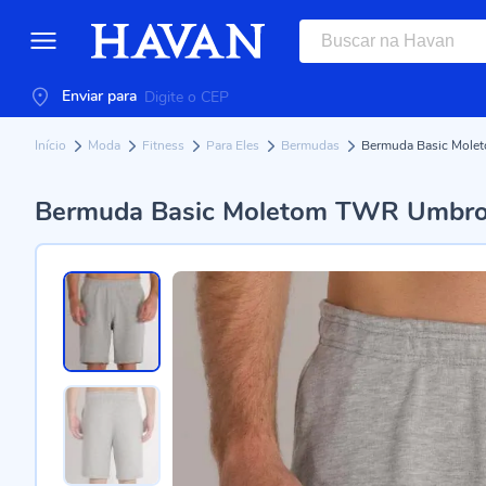
Enviar para
Início
Moda
Fitness
Para Eles
Bermudas
Bermuda Basic Mole
Bermuda Basic Moletom TWR Umbro 