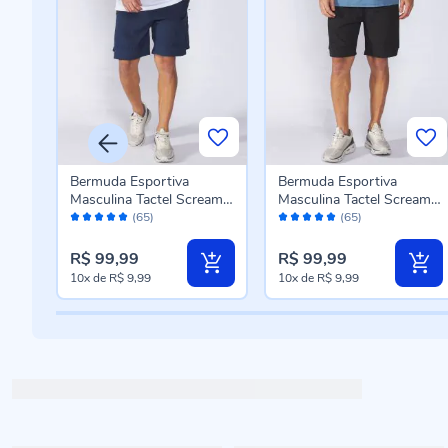
Bermuda Esportiva
Bermuda Esportiva
Masculina Tactel Scream
Masculina Tactel Scream
Avaliação:
Avaliação:
Azul Marinho
Preto
(65)
(65)
98%
98%
R$ 99,99
R$ 99,99
10x
de
R$ 9,99
10x
de
R$ 9,99