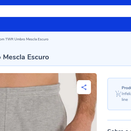
tom TWR Umbro Mescla Escuro
Mescla Escuro
Prod
Infe
line