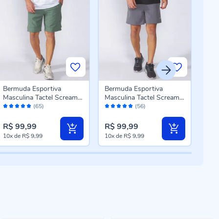
Bermuda Esportiva
Bermuda Esportiva
Ber
Masculina Tactel Scream
Masculina Tactel Scream
Masc
Avaliação:
Avaliação:
Aval
Oliva
Granito
Scr
(65)
(56)
98%
98%
96
R$ 99,99
R$ 99,99
R$ 
10x
de
R$ 9,99
10x
de
R$ 9,99
10x