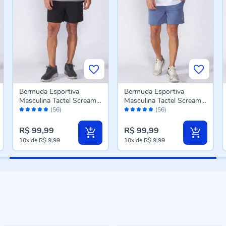
Bermuda Esportiva
Bermuda Esportiva
Masculina Tactel Scream
Masculina Tactel Scream
Avaliação:
Avaliação:
Preto
Azul Escuro
(56)
(56)
98%
98%
R$ 99,99
R$ 99,99
10x
de
R$ 9,99
10x
de
R$ 9,99