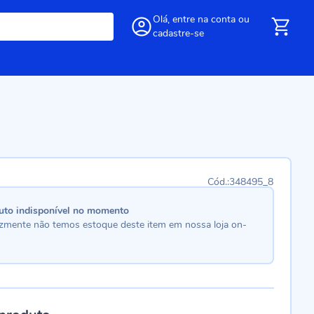
Olá,
entre
na conta
ou
cadastre-se
348495_8
uto indisponível no momento
lizmente não temos estoque deste item em nossa loja on-