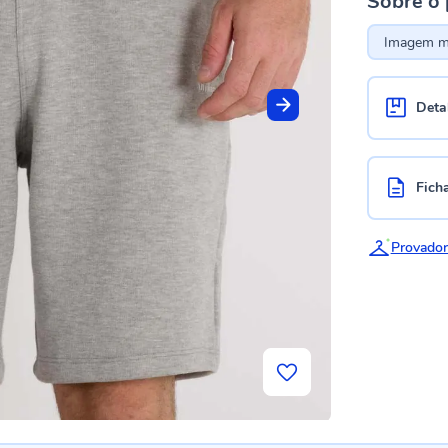
Sobre o
Imagem me
Deta
Fich
Provador