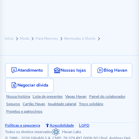
Início
Moda
Para Meninos
Bermudas e Shorts
Atendimento
Nossas lojas
Blog Havan
Negociar dívida
Nossa história
Lista de presentes
Vagas Havan
Painel do colaborador
Seguros
Cartão Havan
Igualdade salarial
Troco solidário
Projetos e patrocínios
Políticas e segurança
Acessibilidade
LGPD
Todos os direitos reservados
Havan Labs
© 1986 - 2026 HAVAN S.A. CNPJ: 79.379.491.0008-50 | Rod. Antônio Heil,