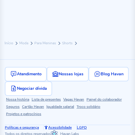
Início
Moda
Para Meninas
Shorts
Atendimento
Nossas lojas
Blog Havan
Negociar dívida
Nossa história
Lista de presentes
Vagas Havan
Painel do colaborador
Seguros
Cartão Havan
Igualdade salarial
Troco solidário
Projetos e patrocínios
Políticas e segurança
Acessibilidade
LGPD
Todos os direitos reservados
Havan Labs