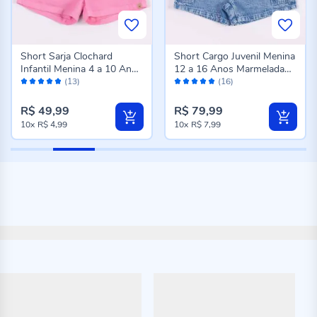
Short Sarja Clochard
Short Cargo Juvenil Menina
Infantil Menina 4 a 10 Anos
12 a 16 Anos Marmelada
Avaliação:
Avaliação:
Marmelada Rosa
Jeans
(13)
(16)
96%
98%
R$ 49,99
R$ 79,99
10x
R$ 4,99
10x
R$ 7,99