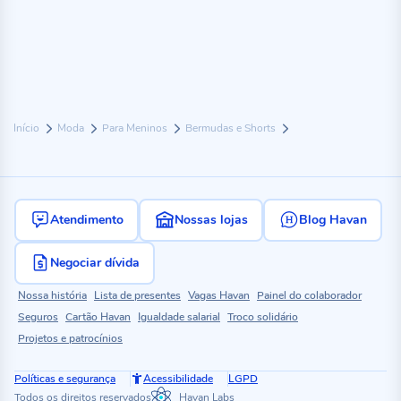
Início
Moda
Para Meninos
Bermudas e Shorts
Atendimento
Nossas lojas
Blog Havan
Negociar dívida
Nossa história
Lista de presentes
Vagas Havan
Painel do colaborador
Seguros
Cartão Havan
Igualdade salarial
Troco solidário
Projetos e patrocínios
Políticas e segurança
Acessibilidade
LGPD
Todos os direitos reservados
Havan Labs