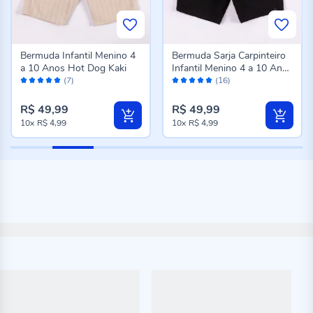
Bermuda Infantil Menino 4
Bermuda Sarja Carpinteiro
a 10 Anos Hot Dog Kaki
Infantil Menino 4 a 10 Anos
Avaliação:
Avaliação:
Hot Dog Preto
(7)
(16)
98%
98%
R$ 49,99
R$ 49,99
10x
R$ 4,99
10x
R$ 4,99