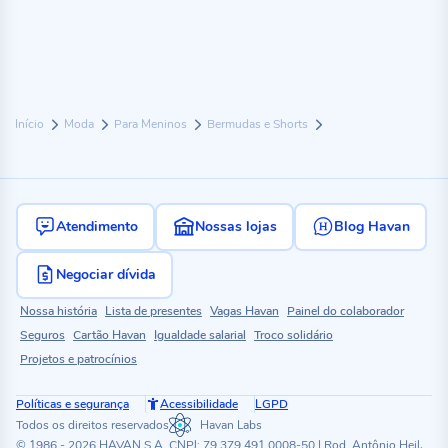
Início
Moda
Para Meninos
Bermudas e Shorts
Atendimento
Nossas lojas
Blog Havan
Negociar dívida
Nossa história
Lista de presentes
Vagas Havan
Painel do colaborador
Seguros
Cartão Havan
Igualdade salarial
Troco solidário
Projetos e patrocínios
Políticas e segurança
Acessibilidade
LGPD
Todos os direitos reservados
Havan Labs
© 1986 - 2026 HAVAN S.A. CNPJ: 79.379.491.0008-50 | Rod. Antônio Heil,