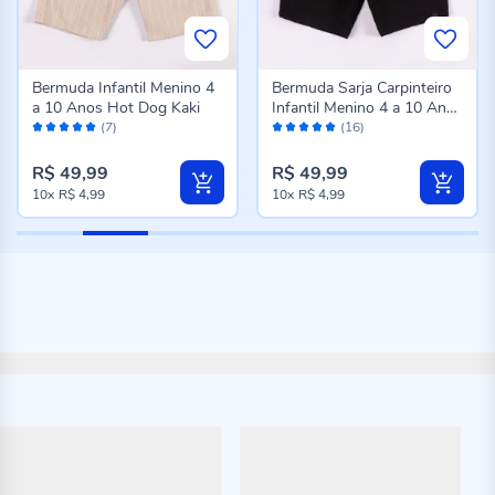
Bermuda Infantil Menino 4
Bermuda Sarja Carpinteiro
a 10 Anos Hot Dog Kaki
Infantil Menino 4 a 10 Anos
Avaliação:
Avaliação:
Hot Dog Preto
(7)
(16)
98%
98%
R$ 49,99
R$ 49,99
10x
R$ 4,99
10x
R$ 4,99