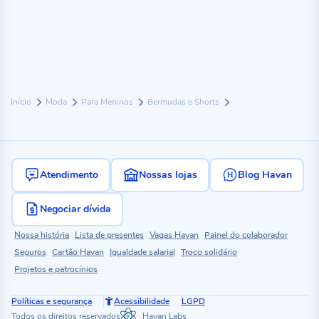
Início
Moda
Para Meninos
Bermudas e Shorts
Atendimento
Nossas lojas
Blog Havan
Negociar dívida
Nossa história
Lista de presentes
Vagas Havan
Painel do colaborador
Seguros
Cartão Havan
Igualdade salarial
Troco solidário
Projetos e patrocínios
Políticas e segurança
Acessibilidade
LGPD
Todos os direitos reservados
Havan Labs