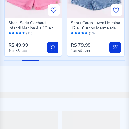
Short Sarja Clochard
Short Cargo Juvenil Menina
Infantil Menina 4 a 10 Anos
12 a 16 Anos Marmelada
Avaliação:
Avaliação:
Marmelada Rosa
Jeans
(13)
(16)
96%
98%
R$ 49,99
R$ 79,99
10x
R$ 4,99
10x
R$ 7,99