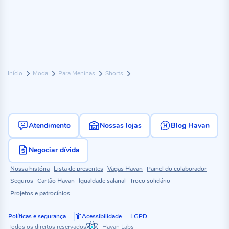
Início
Moda
Para Meninas
Shorts
Atendimento
Nossas lojas
Blog Havan
Negociar dívida
Nossa história
Lista de presentes
Vagas Havan
Painel do colaborador
Seguros
Cartão Havan
Igualdade salarial
Troco solidário
Projetos e patrocínios
Políticas e segurança
Acessibilidade
LGPD
Todos os direitos reservados
Havan Labs