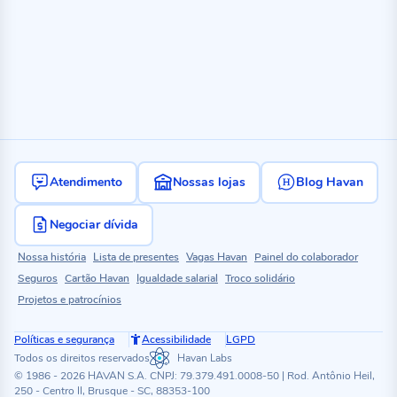
Atendimento
Nossas lojas
Blog Havan
Negociar dívida
Nossa história
Lista de presentes
Vagas Havan
Painel do colaborador
Seguros
Cartão Havan
Igualdade salarial
Troco solidário
Projetos e patrocínios
Políticas e segurança
Acessibilidade
LGPD
Todos os direitos reservados
Havan Labs
© 1986 - 2026 HAVAN S.A. CNPJ: 79.379.491.0008-50 | Rod. Antônio Heil,
250 - Centro II, Brusque - SC, 88353-100