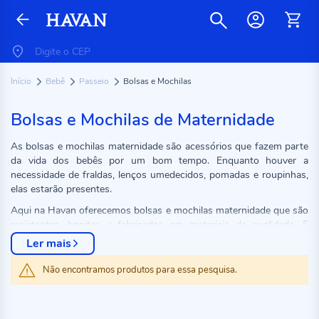
Início
Bebê
Passeio
Bolsas e Mochilas
Bolsas e Mochilas de Maternidade
As bolsas e mochilas maternidade são acessórios que fazem parte
da vida dos bebês por um bom tempo. Enquanto houver a
necessidade de fraldas, lenços umedecidos, pomadas e roupinhas,
elas estarão presentes.
Aqui na Havan oferecemos bolsas e mochilas maternidade que são
resistentes, bonitas e fabricadas em materiais de qualidade. E
nossos clientes contam sempre com preços baixos e pagamento
Ler mais
facilitado.
Não encontramos produtos para essa pesquisa.
Escolha a sua e garanta agora mesmo a melhor compra.