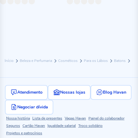
Início
Beleza e Perfumaria
Cosméticos
Para os Lábios
Batons
Atendimento
Nossas lojas
Blog Havan
Negociar dívida
Nossa história
Lista de presentes
Vagas Havan
Painel do colaborador
Seguros
Cartão Havan
Igualdade salarial
Troco solidário
Projetos e patrocínios