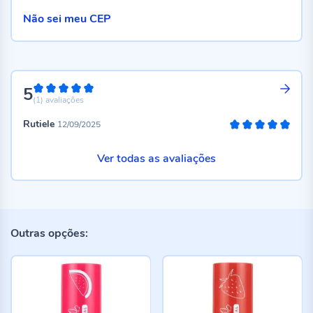
Não sei meu CEP
5
100%
(1)
avaliações
Rutiele
12/09/2025
100%
Ver todas as avaliações
Outras opções: