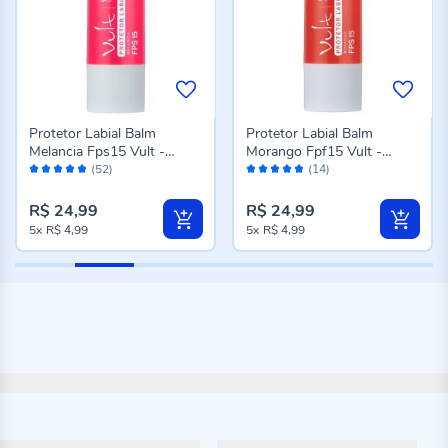
Protetor Labial Balm
Protetor Labial Balm
Melancia Fps15 Vult -
Morango Fpf15 Vult -
Avaliação:
Avaliação:
Hidratante
Hidratante
(52)
(14)
96%
96%
R$ 24,99
R$ 24,99
5x
R$ 4,99
5x
R$ 4,99