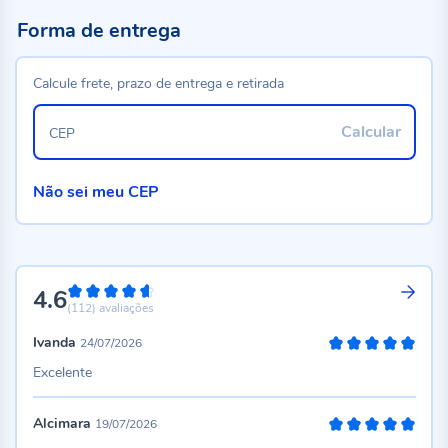
Forma de entrega
Calcule frete, prazo de entrega e retirada
Calcular
CEP
Não sei meu CEP
4.6
92%
(112)
avaliações
Ivanda
24/07/2026
100%
Excelente
Alcimara
19/07/2026
100%