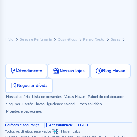
Início
Beleza e Perfumaria
Cosméticos
Para o Rosto
Bases
Atendimento
Nossas lojas
Blog Havan
Negociar dívida
Nossa história
Lista de presentes
Vagas Havan
Painel do colaborador
Seguros
Cartão Havan
Igualdade salarial
Troco solidário
Projetos e patrocínios
Políticas e segurança
Acessibilidade
LGPD
Todos os direitos reservados
Havan Labs