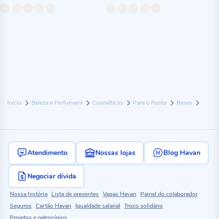
Início
Beleza e Perfumaria
Cosméticos
Para o Rosto
Bases
Atendimento
Nossas lojas
Blog Havan
Negociar dívida
Nossa história
Lista de presentes
Vagas Havan
Painel do colaborador
Seguros
Cartão Havan
Igualdade salarial
Troco solidário
Projetos e patrocínios