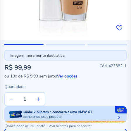
Imagem meramente ilustrativa
R$ 99,99
423382-1
ou
10x
de
R$ 9,99
sem juros
Ver opções
Quantidade
Ganhe
2
bilhetes
e
concorra a uma BMW X1
comprando esse produto
Você pode acumular até 1.250 bilhetes para concorrer