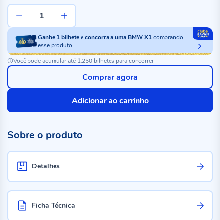
Ganhe
1
bilhete
e
concorra a uma BMW X1
comprando
esse produto
Você pode acumular até 1.250 bilhetes para concorrer
Comprar agora
Adicionar ao carrinho
Sobre o produto
Detalhes
Ficha Técnica