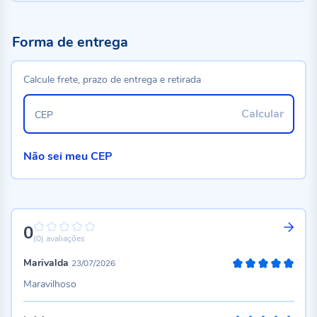
Forma de entrega
Calcule frete, prazo de entrega e retirada
Calcular
CEP
Não sei meu CEP
0
0%
(0)
avaliações
Marivalda
23/07/2026
100%
Maravilhoso