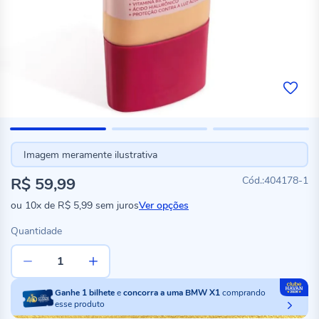
Imagem meramente ilustrativa
R$ 59,99
404178-1
ou
10x
de
R$ 5,99
sem juros
Ver opções
Quantidade
Ganhe
1
bilhete
e
concorra a uma BMW X1
comprando
esse produto