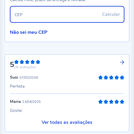
Calcular
CEP
Não sei meu CEP
5
100%
(4)
avaliações
Susi
07/02/2026
100%
Perfeita
Maria
13/04/2025
100%
Gostei
Ver todas as avaliações