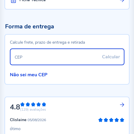
Forma de entrega
Calcule frete, prazo de entrega e retirada
Calcular
CEP
Não sei meu CEP
4.8
96%
(129)
avaliações
Clislaine
05/08/2026
100%
ótimo