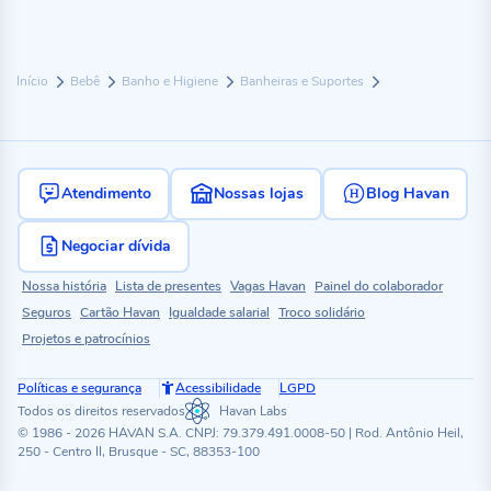
Início
Bebê
Banho e Higiene
Banheiras e Suportes
Atendimento
Nossas lojas
Blog Havan
Negociar dívida
Nossa história
Lista de presentes
Vagas Havan
Painel do colaborador
Seguros
Cartão Havan
Igualdade salarial
Troco solidário
Projetos e patrocínios
Políticas e segurança
Acessibilidade
LGPD
Todos os direitos reservados
Havan Labs
© 1986 - 2026 HAVAN S.A. CNPJ: 79.379.491.0008-50 | Rod. Antônio Heil,
250 - Centro II, Brusque - SC, 88353-100