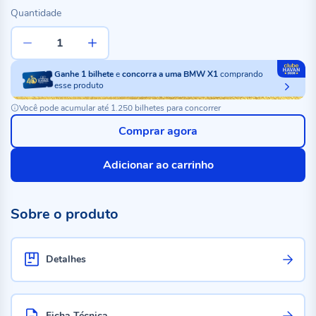
Quantidade
Ganhe
1
bilhete
e
concorra a uma BMW X1
comprando
esse produto
Você pode acumular até 1.250 bilhetes para concorrer
Comprar agora
Adicionar ao carrinho
Sobre o produto
Detalhes
Ficha Técnica