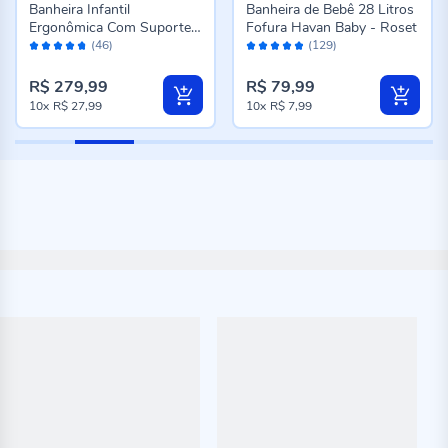
Banheira Infantil
Banheira de Bebê 28 Litros
Ergonômica Com Suporte
Fofura Havan Baby - Roset
Avaliação:
Avaliação:
Tutti Baby - Branca
(46)
(129)
94%
96%
R$ 279,99
R$ 79,99
10x
R$ 27,99
10x
R$ 7,99