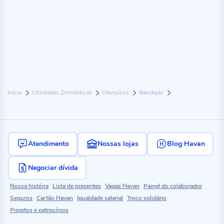
Início
Utilidades Domésticas
Utensílios
Bandejas
Atendimento
Nossas lojas
Blog Havan
Negociar dívida
Nossa história
Lista de presentes
Vagas Havan
Painel do colaborador
Seguros
Cartão Havan
Igualdade salarial
Troco solidário
Projetos e patrocínios