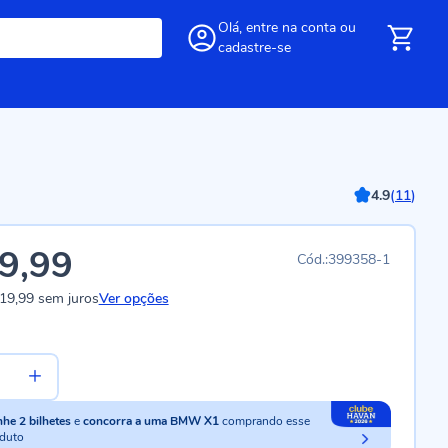
Olá,
entre
na conta
ou
cadastre-se
4.9
(
11
)
9,99
399358-1
19,99
sem juros
Ver opções
nhe
2
bilhetes
e
concorra a uma BMW X1
comprando esse
duto