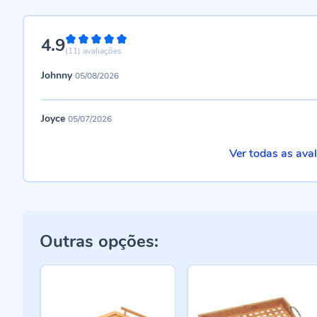
4.9
98%
(11)
avaliações
Johnny
05/08/2026
Joyce
05/07/2026
Ver todas as ava
Outras opções: