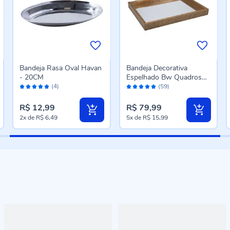
Bandeja Rasa Oval Havan
Bandeja Decorativa
- 20CM
Espelhado Bw Quadros
Avaliação:
Avaliação:
30 Cm - Madeira Trama
(4)
(59)
96%
98%
R$ 12,99
R$ 79,99
2x
de
R$ 6,49
5x
de
R$ 15,99