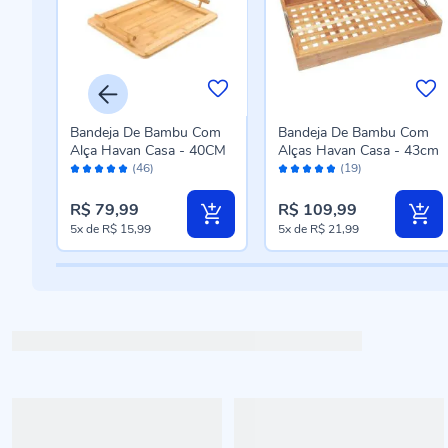
vel
Bandeja De Bambu Com
Bandeja De Bambu Com
Alça Havan Casa - 40CM
Alças Havan Casa - 43cm
Avaliação:
Avaliação:
(46)
(19)
98%
96%
R$ 79,99
R$ 109,99
5x
de
R$ 15,99
5x
de
R$ 21,99