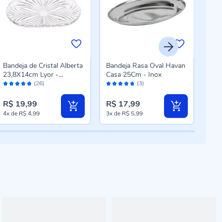
Bandeja de Cristal Alberta
Bandeja Rasa Oval Havan
Ban
23,8X14cm Lyor -
Casa 25Cm - Inox
Alç
Avaliação:
Avaliação:
Aval
Transparente
Natu
(26)
(3)
98%
94%
96
R$ 19,99
R$ 17,99
R$ 
4x
de
R$ 4,99
3x
de
R$ 5,99
5x
d