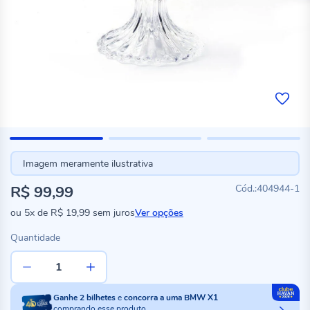
Imagem meramente ilustrativa
R$ 99,99
404944-1
ou
5x
de
R$ 19,99
sem juros
Ver opções
Quantidade
Ganhe
2
bilhetes
e
concorra a uma BMW X1
comprando esse produto