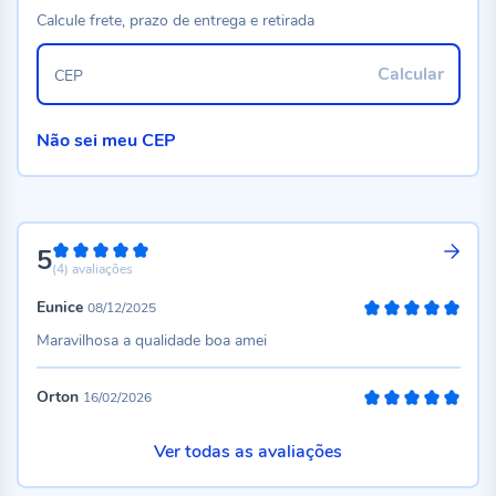
Calcule frete, prazo de entrega e retirada
Calcular
CEP
Não sei meu CEP
5
100%
(4)
avaliações
Eunice
08/12/2025
100%
Maravilhosa a qualidade boa amei
Orton
16/02/2026
100%
Ver todas as avaliações