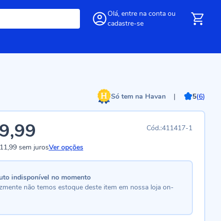
Olá,
entre
na conta
ou
cadastre-se
Só tem na Havan
|
5
(
6
)
9,99
411417-1
11,99
sem juros
Ver opções
uto indisponível no momento
lizmente não temos estoque deste item em nossa loja on-