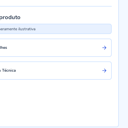
 produto
ramente ilustrativa
lhes
a Técnica