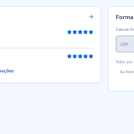
Forma
Calcule fr
100%
CEP
100%
Não sei
liações
As form