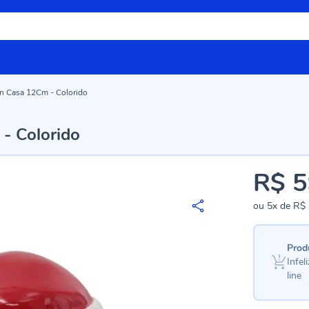
an Casa 12Cm - Colorido
- Colorido
R$ 5
ou
5x
de
R$ 
Prod
Infe
line