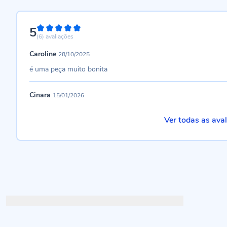
5
100%
(6)
avaliações
Caroline
28/10/2025
é uma peça muito bonita
Cinara
15/01/2026
Ver todas as ava