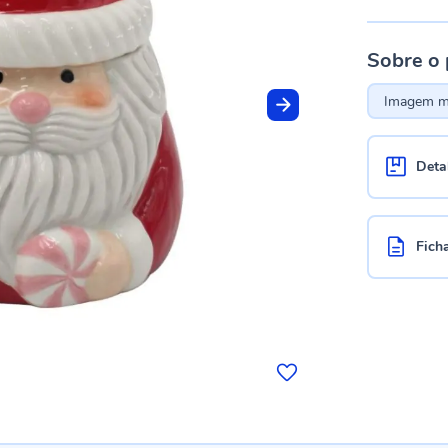
Sobre o
Imagem me
Deta
Fich