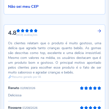
Não sei meu CEP
4.8
96%
(919)
avaliações
Os clientes relatam que o produto é muito gostoso, uma
delícia que agrada tanto crianças quanto bebês. As gomas
são descritas como top, excelente e uma delícia irresistível.
Mesmo com valores na média, os usuários destacam que é
um produto bom e gostoso. O principal motivo apontado
pelos clientes para escolher esse produto é o fato de ser
muito saboroso e agradar crianças e bebês.
Resumo gerado por IA
Renato
02/08/2026
100%
Deliciosa
Roseane
01/08/2026