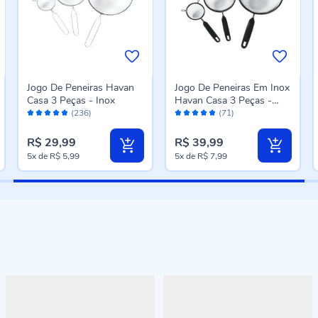
Jogo De Peneiras Havan
Jogo De Peneiras Em Inox
Casa 3 Peças - Inox
Havan Casa 3 Peças -
Avaliação:
Avaliação:
Preto
(236)
(71)
96%
96%
R$ 29,99
R$ 39,99
5x
de
R$ 5,99
5x
de
R$ 7,99