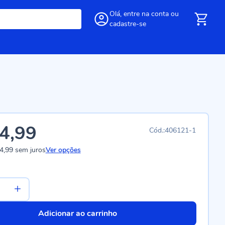
Olá,
entre
na conta
ou
cadastre-se
4,99
406121-1
4,99
sem juros
Ver opções
Adicionar ao carrinho