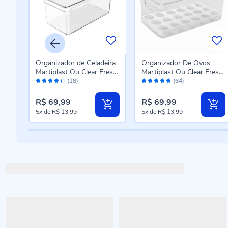
eira
Organizador de Geladeira
Organizador De Ovos
resh
Martiplast Ou Clear Fresh
Martiplast Ou Clear Fresh
Avaliação:
Avaliação:
5 Litros - Transparente
36 Unidades -
(18)
(64)
88%
96%
Transparente
R$ 69,99
R$ 69,99
5x
de
R$ 13,99
5x
de
R$ 13,99