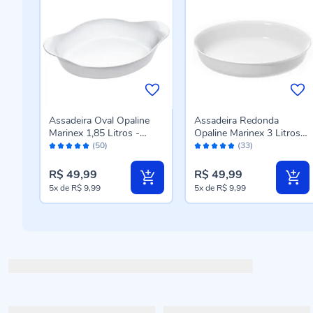
Assadeira Oval Opaline
Assadeira Redonda
Marinex 1,85 Litros -
Opaline Marinex 3 Litros -
Avaliação:
Avaliação:
Branca
Branca
(50)
(33)
98%
96%
R$ 49,99
R$ 49,99
5x
de
R$ 9,99
5x
de
R$ 9,99