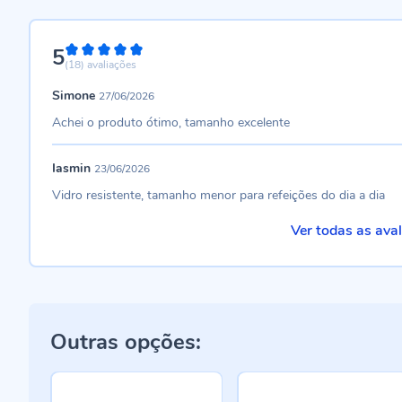
5
100%
(18)
avaliações
Simone
27/06/2026
Achei o produto ótimo, tamanho excelente
Iasmin
23/06/2026
Vidro resistente, tamanho menor para refeições do dia a dia
Ver todas as ava
Outras opções: