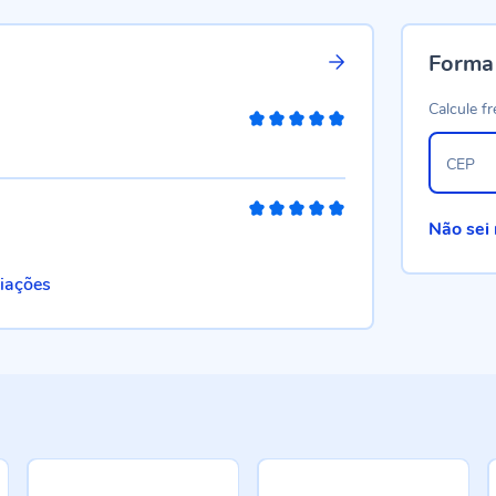
Forma
Calcule fr
100%
CEP
100%
Não sei
liações