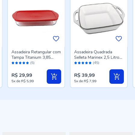
Assadeira Retangular com
Assadeira Quadrada
Tampa Titanium 3,85
Selleta Marinex 2,5 Litros
Avaliação:
Avaliação:
Litros - Vidro
- Vidro
(5)
(45)
100%
98%
Transparente
R$ 29,99
R$ 39,99
5x
de
R$ 5,99
5x
de
R$ 7,99