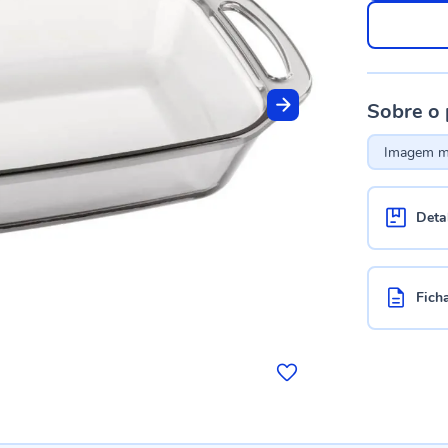
Sobre o
Imagem me
Deta
Fich