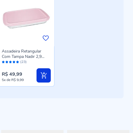
Assadeira Retangular
Com Tampa Nadir 2,9
Avaliação:
Litros - Rosa
(23)
98%
R$ 49,99
5x
de
R$ 9,99