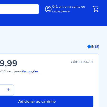
Olá,
entre
na conta
ou
cadastre-se
5
(
18
)
9,99
211567-1
7,99
sem juros
Ver opções
Adicionar ao carrinho