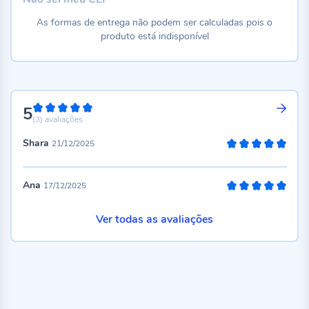
As formas de entrega não podem ser calculadas pois o
produto está indisponível
5
100%
(3)
avaliações
Shara
21/12/2025
100%
Ana
17/12/2025
100%
Ver todas as avaliações