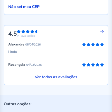
Não sei meu CEP
4.5
90%
(4)
avaliações
Alexandre
05/04/2026
100%
Lindo
Rosangela
04/03/2026
100%
Ver todas as avaliações
Outras opções: