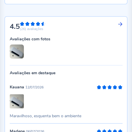
4.5
90%
(26)
avaliações
Avaliações com fotos
Avaliações em destaque
Kauana
12/07/2026
100%
Maravilhoso, esquenta bem o ambiente
Marlene
06/07/2026