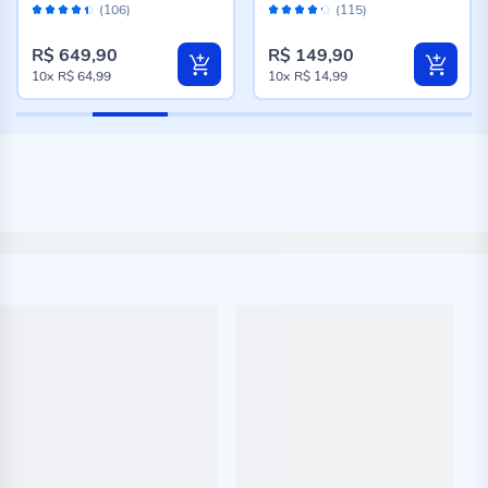
Avaliação:
Avaliação:
Auros AQC422
(106)
(115)
88%
84%
R$ 649,90
R$ 149,90
10x
R$ 64,99
10x
R$ 14,99