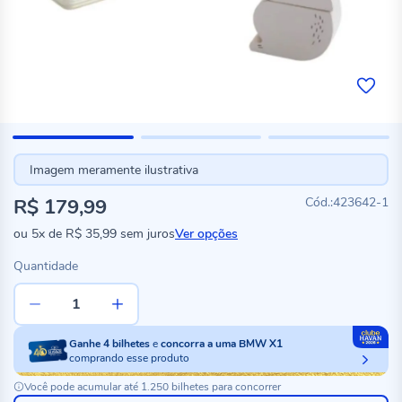
Imagem meramente ilustrativa
R$ 179,99
423642-1
ou
5x
de
R$ 35,99
sem juros
Ver opções
Quantidade
Ganhe
4
bilhetes
e
concorra a uma BMW X1
comprando esse produto
Você pode acumular até 1.250 bilhetes para concorrer