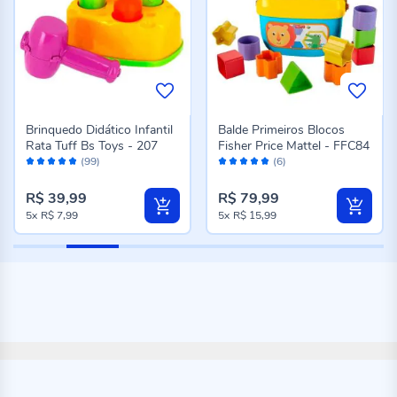
Brinquedo Didático Infantil
Balde Primeiros Blocos
Rata Tuff Bs Toys - 207
Fisher Price Mattel - FFC84
Avaliação:
Avaliação:
(99)
(6)
96%
96%
R$ 39,99
R$ 79,99
5x
R$ 7,99
5x
R$ 15,99