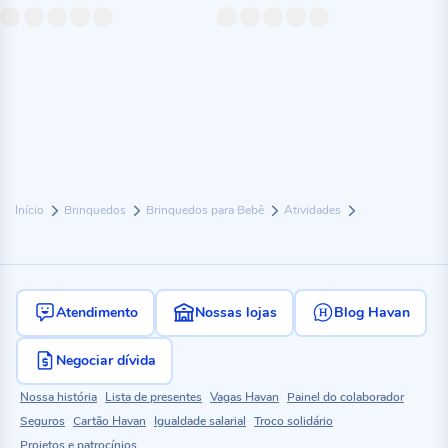
Início
Brinquedos
Brinquedos para Bebê
Atividades
Atendimento
Nossas lojas
Blog Havan
Negociar dívida
Nossa história
Lista de presentes
Vagas Havan
Painel do colaborador
Seguros
Cartão Havan
Igualdade salarial
Troco solidário
Projetos e patrocínios