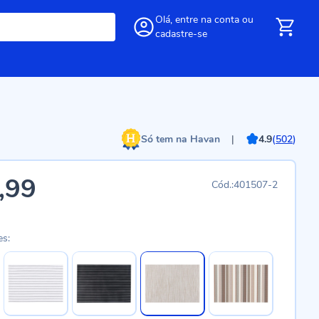
Olá,
entre
na conta
ou
cadastre-se
Só tem na Havan
|
4.9
(
502
)
,99
401507-2
es: