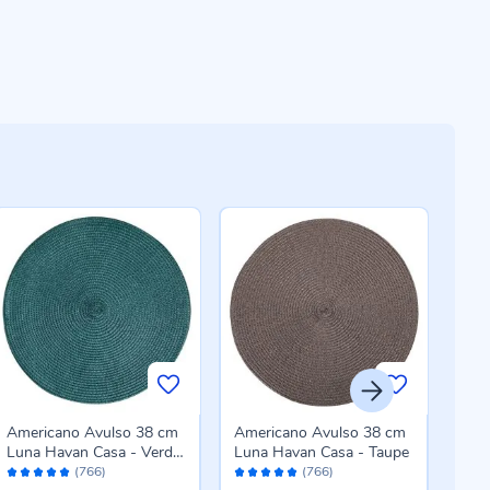
Americano Avulso 38 cm
Americano Avulso 38 cm
Ame
Luna Havan Casa - Verde
Luna Havan Casa - Taupe
Sup
Avaliação:
Avaliação:
Aval
Botânico
Pç -
(766)
(766)
98%
98%
96