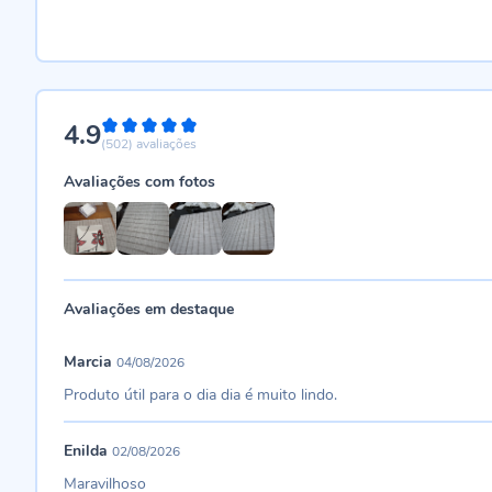
4.9
98%
(502)
avaliações
Avaliações com fotos
Avaliações em destaque
Marcia
04/08/2026
Produto útil para o dia dia é muito lindo.
Enilda
02/08/2026
Maravilhoso