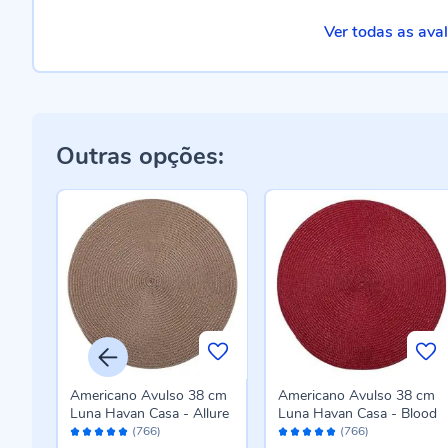
Ver todas as ava
Outras opções:
 cm
Americano Avulso 38 cm
Americano Avulso 38 cm
ul
Luna Havan Casa - Allure
Luna Havan Casa - Blood
Avaliação:
Avaliação:
(766)
(766)
98%
98%