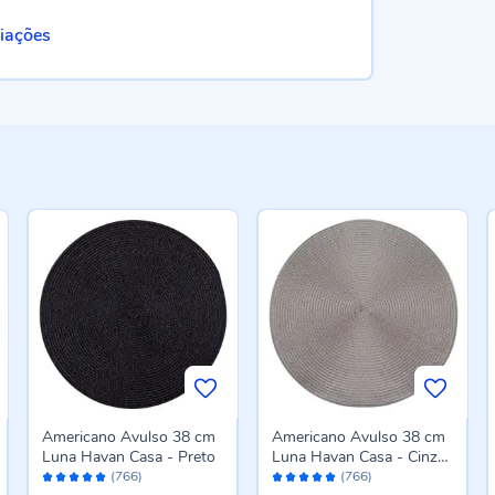
liações
Americano Avulso 38 cm
Americano Avulso 38 cm
Luna Havan Casa - Preto
Luna Havan Casa - Cinza
Avaliação:
Avaliação:
Amianto
(766)
(766)
98%
98%