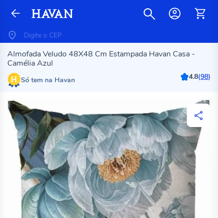
Almofada Veludo 48X48 Cm Estampada Havan Casa -
Camélia Azul
4.8
(
98
)
Só tem na Havan