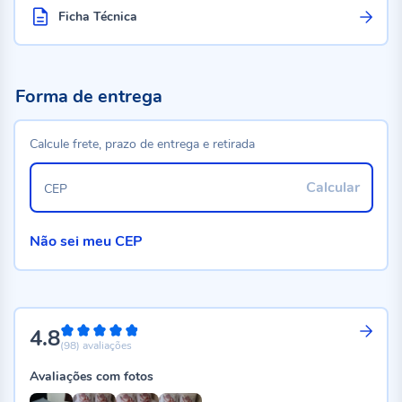
Ficha Técnica
Forma de entrega
Calcule frete, prazo de entrega e retirada
Calcular
CEP
Não sei meu CEP
4.8
96%
(98)
avaliações
Avaliações com fotos