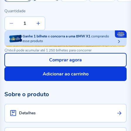
Quantidade
Ganhe
1
bilhete
e
concorra a uma BMW X1
comprando
esse produto
Você pode acumular até 1.250 bilhetes para concorrer
Comprar agora
Adicionar ao carrinho
Sobre o produto
Detalhes