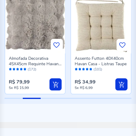
Almofada Decorativa
Assento Futton 40X40cm
45X45cm Requinte Havan
Havan Casa - Listras Taupe
Avaliação:
Avaliação:
Casa - Cinza
(172)
(101)
98%
96%
R$ 79,99
R$ 34,99
5x
R$ 15,99
5x
R$ 6,99