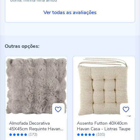
ótima. minha filha amou
Ver todas as avaliações
Outras opções:
Almofada Decorativa
Assento Futton 40X40cm
45X45cm Requinte Havan
Havan Casa - Listras Taupe
Avaliação:
Avaliação:
Casa - Cinza
(172)
(101)
98%
96%