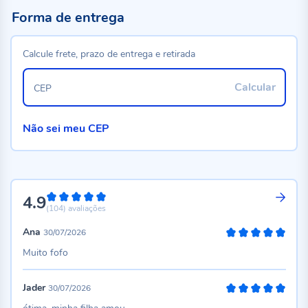
Forma de entrega
Calcule frete, prazo de entrega e retirada
Calcular
CEP
Não sei meu CEP
4.9
98%
(104)
avaliações
Ana
30/07/2026
100%
Muito fofo
Jader
30/07/2026
100%